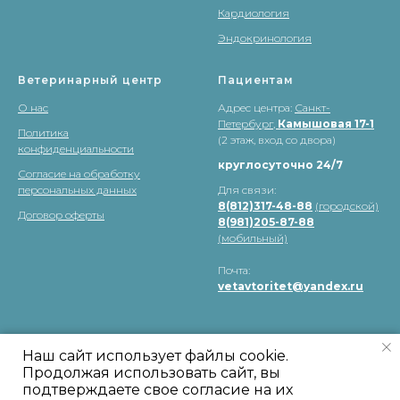
Кардиология
Эндокринология
Ветеринарный центр
Пациентам
О нас
Адрес центра:
Санкт-
Петербург,
Камышовая 17-1
Политика
(2 этаж, вход со двора)
конфиденциальности
круглосуточно 24/7
Согласие на обработку
персональных данных
Для связи:
8(812)317-48-88
(городской)
Договор оферты
8(981)205-87-88
(мобильный)
Почта:
vetavtoritet@yandex.ru
Наш сайт использует файлы cookie.
Продолжая использовать сайт, вы
подтверждаете свое согласие на их
Свяжитесь с нами