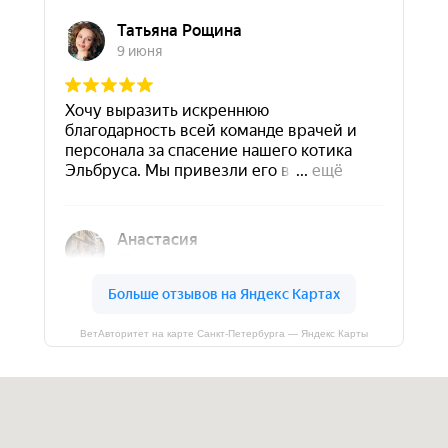
ВетАвторитет на карте Санкт‑Петербурга — Яндекс Карты