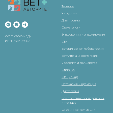
Терапия
Хирургия
Диагностика
Стоматология
Эндоскопия и эндохирургия
ООО «ЗООМЕД»
ИНН: 7811494667
УЗИ
Ветеринарная лаборатория
ВетАптека и зоомагазин
Урология и акушерство
Стрижка
Стационар
Эвтаназия и кремация
Диетология
Комплексные обследования
питомцев
Онлайн-консультация