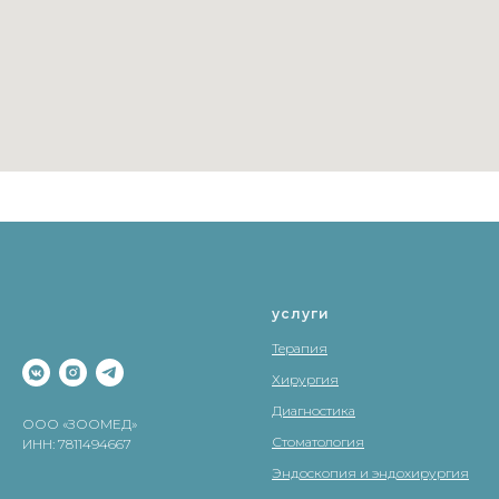
услуги
Терапия
Хирургия
Диагностика
ООО «ЗООМЕД»
Стоматология
ИНН: 7811494667
Эндоскопия и эндохирургия