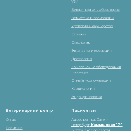
УЗИ
Ветеринарная лаборатория
ВетАптека и зоомагазин
Урология и акушерство
Стрижка
Стационар
Эвтаназия и кремация
Диетология
Комплексные обследования
питомцев
Онлайн-консультация
Кардиология
Эндокринология
Ветеринарный центр
Пациентам
О нас
Адрес центра:
Санкт-
Петербург,
Камышовая 17-1
Политика
(2 этаж, вход со двора)