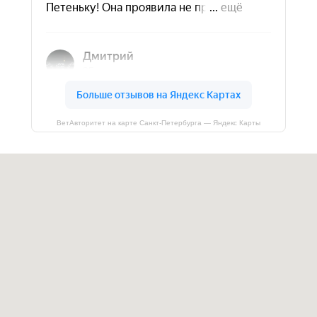
ВетАвторитет на карте Санкт‑Петербурга — Яндекс Карты