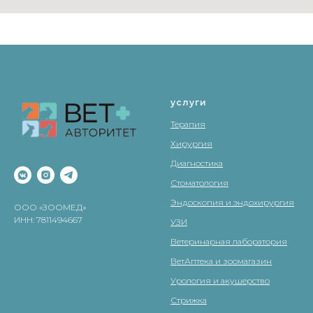
услуги
Терапия
Хирургия
Диагностика
Стоматология
Эндоскопия и эндохирургия
ООО «ЗООМЕД»
ИНН: 7811494667
УЗИ
Ветеринарная лаборатория
ВетАптека и зоомагазин
Урология и акушерство
Стрижка