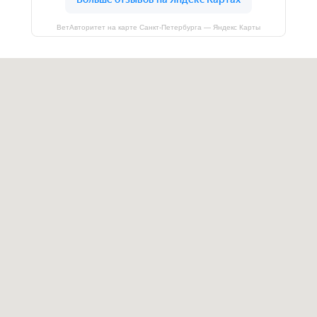
ВетАвторитет на карте Санкт‑Петербурга — Яндекс Карты