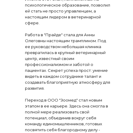
психологическое образование, позволил
ей стать не просто управленцем, а
настоящим лидером в ветеринарной
сфере.
Работа в "Прайде" стала для Анны
Олеговны настоящим трамплином. Под
ее руководством небольшая клиника
превратилась в крупный ветеринарный
центр, известный своим
профессионализмом и заботой о
пациентах. Секрет успеха прост: умение
видеть в каждом сотруднике талант и
создавать благоприятную атмосферу для
развития.
Переход в ООО "Зоомед" стал новым
этапом в ее карьере. Здесь она смогла в
полной мере реализовать свой
потенциал, объединив вокруг себя
команду единомышленников, готовых
посвятить себя благородному делу -