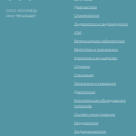
Диагностика
ООО «ЗООМЕД»
Стоматология
ИНН: 7811494667
Эндоскопия и эндохирургия
УЗИ
Ветеринарная лаборатория
ВетАптека и зоомагазин
Урология и акушерство
Стрижка
Стационар
Эвтаназия и кремация
Диетология
Комплексные обследования
питомцев
Онлайн-консультация
Кардиология
Эндокринология