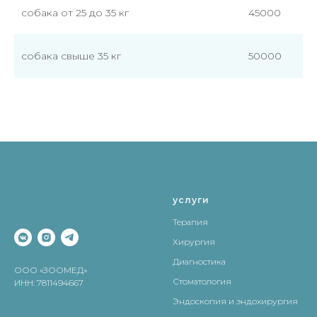
собака от 25 до 35 кг
45000
собака свыше 35 кг
50000
услуги
Терапия
Хирургия
Диагностика
ООО «ЗООМЕД»
Стоматология
ИНН: 7811494667
Эндоскопия и эндохирургия