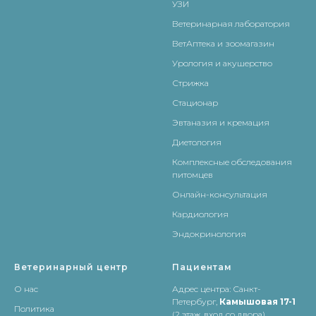
УЗИ
Ветеринарная лаборатория
ВетАптека и зоомагазин
Урология и акушерство
Стрижка
Стационар
Эвтаназия и кремация
Диетология
Комплексные обследования
питомцев
Онлайн-консультация
Кардиология
Эндокринология
Ветеринарный центр
Пациентам
О нас
Адрес центра:
Санкт-
Петербург,
Камышовая 17-1
Политика
(2 этаж, вход со двора)