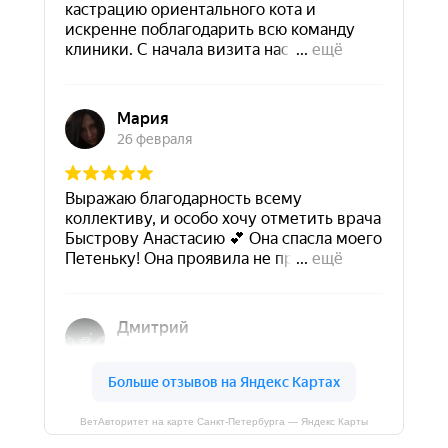
ВетАвторитет на карте Санкт‑Петербурга — Яндекс Карты